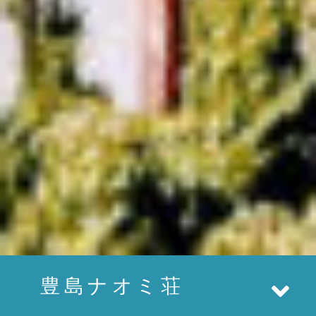
豊島ナオミ荘
Tog